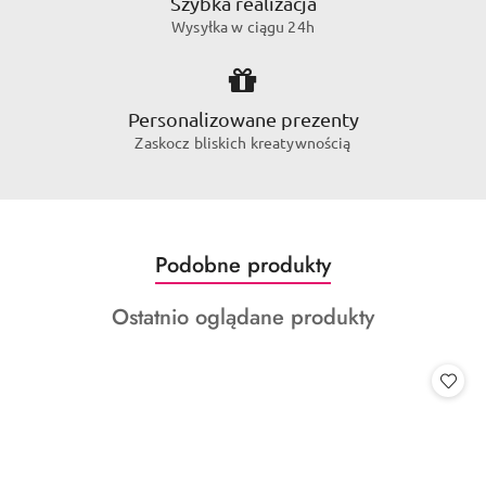
Szybka realizacja
Wysyłka w ciągu 24h
Personalizowane prezenty
Zaskocz bliskich kreatywnością
Produkty
Podobne produkty
Pomiń karuzelę produktów
o
Produkty
Ostatnio oglądane produkty
statusie:
o
statusie: