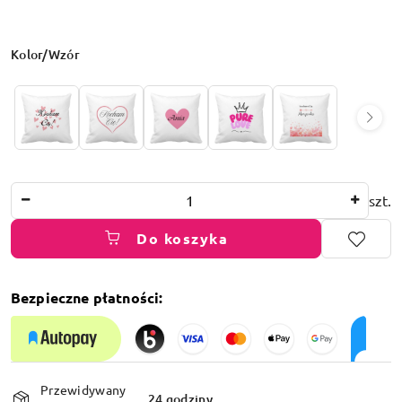
Wariant
Kolor/Wzór
Ilość
szt.
Do koszyka
Bezpieczne płatności:
Dostępność
Przewidywany
i
24 godziny