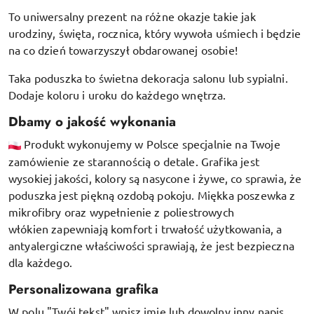
To uniwersalny prezent na różne okazje takie jak
urodziny, święta, rocznica, który wywoła uśmiech i będzie
na co dzień towarzyszył obdarowanej osobie!
Taka poduszka to świetna dekoracja salonu lub sypialni.
Dodaje koloru i uroku do każdego wnętrza.
Dbamy o jakość wykonania
Produkt wykonujemy w Polsce specjalnie na Twoje
zamówienie ze starannością o detale. Grafika jest
wysokiej jakości, kolory są nasycone i żywe, co sprawia, że
poduszka jest piękną ozdobą pokoju.
Miękka poszewka z
mikrofibry oraz
wypełnienie z poliestrowych
włókien
zapewniają komfort i trwałość użytkowania, a
antyalergiczne właściwości sprawiają, że jest bezpieczna
dla każdego.
Personalizowana grafika
W polu "Twój tekst" wpisz imię lub dowolny inny napis,