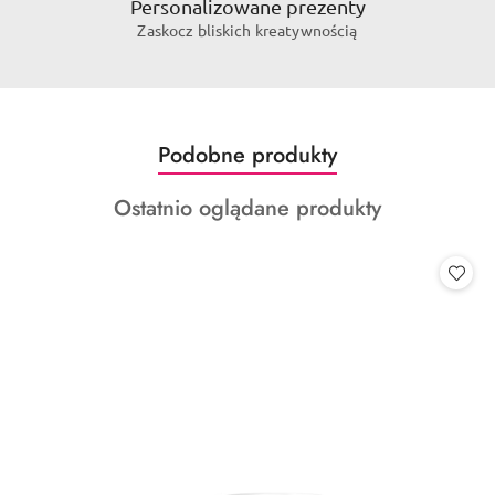
Personalizowane prezenty
Zaskocz bliskich kreatywnością
Produkty
Podobne produkty
Pomiń karuzelę produktów
o
Produkty
Ostatnio oglądane produkty
statusie:
o
statusie: