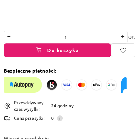
Ilość
szt.
Do koszyka
Bezpieczne płatności:
Dostępność
Przewidywany
i
24 godziny
czas wysyłki:
dostawa
Cena przesyłki:
0
Więcej o produkcie