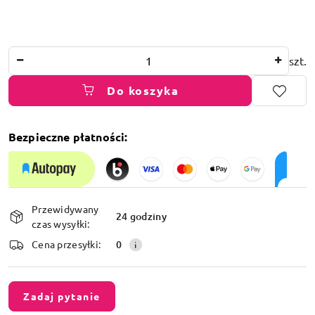
Ilość
szt.
Do koszyka
Bezpieczne płatności:
Dostępność
Przewidywany
i
24 godziny
czas wysyłki:
dostawa
Cena przesyłki:
0
Zadaj pytanie