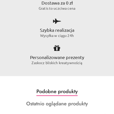
Dostawa za 0 zł
Gratis to uczciwa cena
Szybka realizacja
Wysyłka w ciągu 24h
Personalizowane prezenty
Zaskocz bliskich kreatywnością
Produkty
Podobne produkty
Pomiń karuzelę produktów
o
Produkty
Ostatnio oglądane produkty
statusie:
o