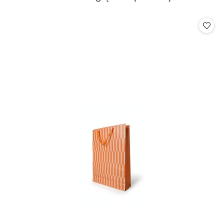
o
statusie: