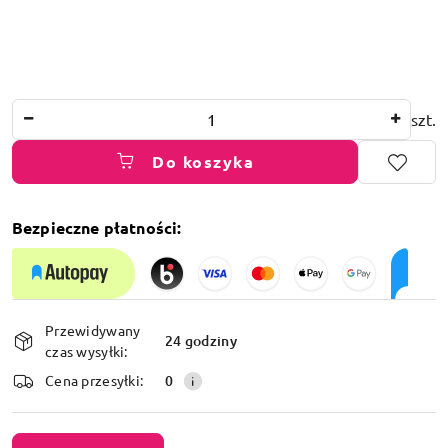
Ilość
szt.
Do koszyka
Bezpieczne płatności:
Dostępność
Przewidywany
i
24 godziny
czas wysyłki:
dostawa
Cena przesyłki:
0