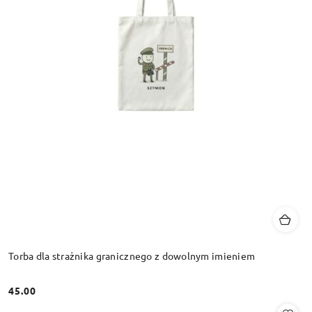
Torba dla strażnika granicznego z dowolnym imieniem
45.00
Cena: