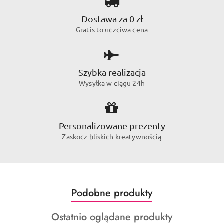
Dostawa za 0 zł
Gratis to uczciwa cena
Szybka realizacja
Wysyłka w ciągu 24h
Personalizowane prezenty
Zaskocz bliskich kreatywnością
Produkty
Podobne produkty
Pomiń karuzelę produktów
o
Produkty
Ostatnio oglądane produkty
statusie: