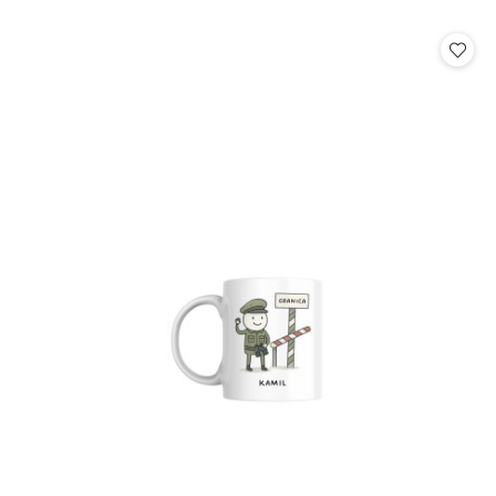
o
statusie: