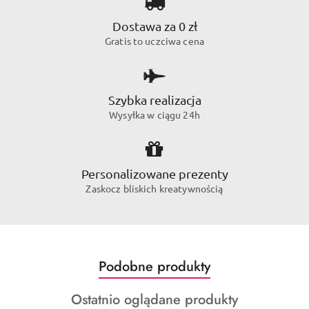
Dostawa za 0 zł
Gratis to uczciwa cena
Szybka realizacja
Wysyłka w ciągu 24h
Personalizowane prezenty
Zaskocz bliskich kreatywnością
Produkty
Podobne produkty
Pomiń karuzelę produktów
o
Produkty
Ostatnio oglądane produkty
statusie: