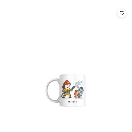
o
statusie: