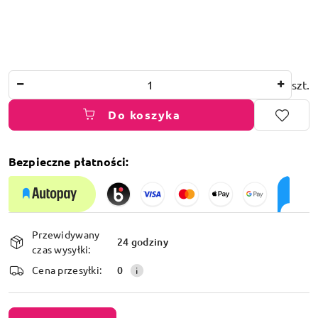
Ilość
szt.
Do koszyka
Bezpieczne płatności:
Dostępność
Przewidywany
i
24 godziny
czas wysyłki:
dostawa
Cena przesyłki:
0