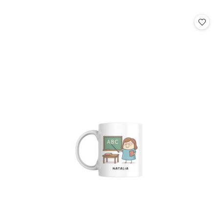
o
statusie: