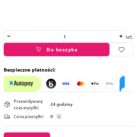
Ilość
szt.
Do koszyka
Bezpieczne płatności:
Dostępność
Przewidywany
i
24 godziny
czas wysyłki:
dostawa
Cena przesyłki:
0