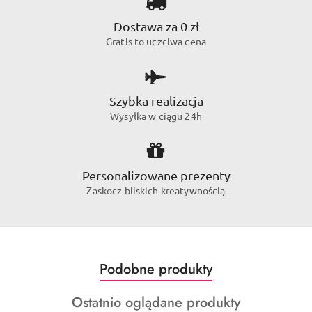
Dostawa za 0 zł
Gratis to uczciwa cena
Szybka realizacja
Wysyłka w ciągu 24h
Personalizowane prezenty
Zaskocz bliskich kreatywnością
Produkty
Podobne produkty
Pomiń karuzelę produktów
o
Produkty
Ostatnio oglądane produkty
statusie: