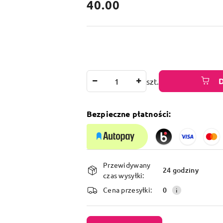
cena:
40.00
Ilość
szt.
Bezpieczne płatności:
Dostępność
Przewidywany
i
24 godziny
czas wysyłki:
dostawa
Cena przesyłki:
0