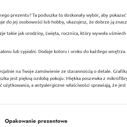
go prezentu? Ta poduszka to doskonały wybór, aby pokazać bli
je do jej osobowości lub hobby, ukazujesz, że dobrze ją znasz 
je takie jak urodziny, święta, rocznica, który wywoła uśmiech
alonu lub sypialni. Dodaje koloru i uroku do każdego wnętrza.
alnie na Twoje zamówienie ze starannością o detale. Grafika j
uszka jest piękną ozdobą pokoju.
Miękka poszewka z mikrofibr
ć użytkowania, a antyalergiczne właściwości sprawiają, że jes
Opakowanie prezentowe