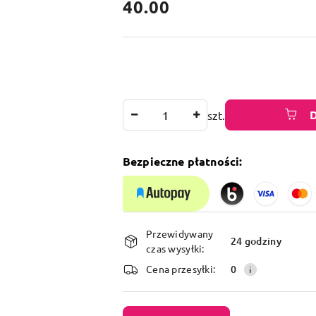
cena:
40.00
Ilość
szt.
Bezpieczne płatności:
Dostępność
Przewidywany
i
24 godziny
czas wysyłki:
dostawa
Cena przesyłki:
0