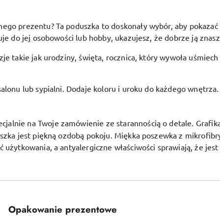
go prezentu? Ta poduszka to doskonały wybór, aby pokazać bli
je do jej osobowości lub hobby, ukazujesz, że dobrze ją znasz 
je takie jak urodziny, święta, rocznica, który wywoła uśmiech
alonu lub sypialni. Dodaje koloru i uroku do każdego wnętrza.
alnie na Twoje zamówienie ze starannością o detale. Grafika j
uszka jest piękną ozdobą pokoju.
Miękka poszewka z mikrofibr
ć użytkowania, a antyalergiczne właściwości sprawiają, że jes
Opakowanie prezentowe