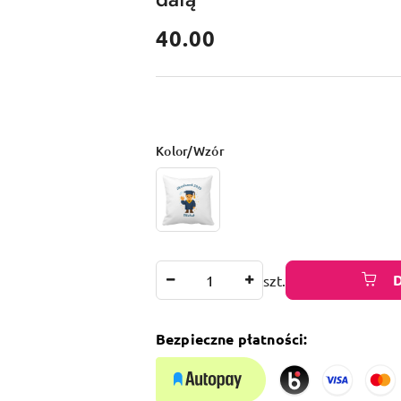
cena:
40.00
Wariant
Kolor/Wzór
Ilość
szt.
Bezpieczne płatności: