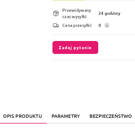
Dostępność
Przewidywany
i
24 godziny
czas wysyłki:
dostawa
Cena przesyłki:
0
Zadaj pytanie
OPIS PRODUKTU
PARAMETRY
BEZPIECZEŃSTWO