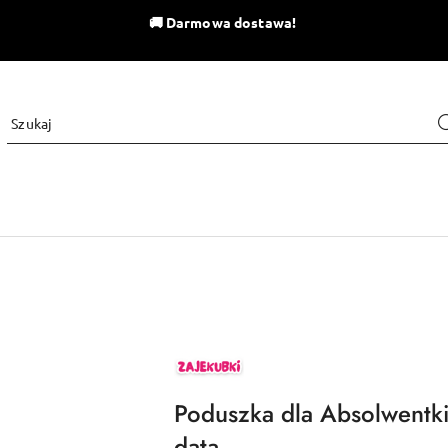
🚚
Darmowa dostawa!
ZAJEKUBKI
Poduszka dla Absolwentki
datą