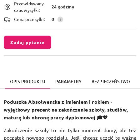
Przewidywany
i
24 godziny
czas wysyłki:
dostawa
Cena przesyłki:
0
Zadaj pytanie
OPIS PRODUKTU
PARAMETRY
BEZPIECZEŃSTWO
Poduszka Absolwentka z imieniem i rokiem -
wyjątkowy prezent na zakończenie szkoły, studiów,
maturę lub obronę pracy dyplomowej 🎓💖
Zakończenie szkoły to nie tylko moment dumy, ale też
początek nowego rozdziału. Jeśli chcesz uczcić tę ważną