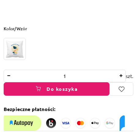
Wariant
Kolor/Wzór
Ilość
szt.
Do koszyka
Bezpieczne płatności:
Dostępność