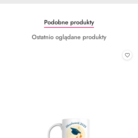
Produkty
Podobne produkty
Pomiń karuzelę produktów
o
Produkty
Ostatnio oglądane produkty
statusie:
o
statusie: