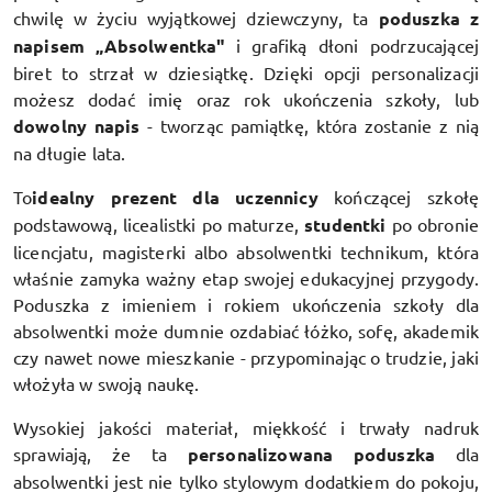
chwilę w życiu wyjątkowej dziewczyny, ta
poduszka z
napisem „Absolwentka"
i grafiką dłoni podrzucającej
biret to strzał w dziesiątkę. Dzięki opcji personalizacji
możesz dodać imię oraz rok ukończenia szkoły, lub
dowolny napis
- tworząc pamiątkę, która zostanie z nią
na długie lata.
To
idealny prezent dla uczennicy
kończącej szkołę
podstawową, licealistki po maturze,
studentki
po obronie
licencjatu, magisterki albo absolwentki technikum, która
właśnie zamyka ważny etap swojej edukacyjnej przygody.
Poduszka z imieniem i rokiem ukończenia szkoły dla
absolwentki może dumnie ozdabiać łóżko, sofę, akademik
czy nawet nowe mieszkanie - przypominając o trudzie, jaki
włożyła w swoją naukę.
Wysokiej jakości materiał, miękkość i trwały nadruk
sprawiają, że ta
personalizowana poduszka
dla
absolwentki jest nie tylko stylowym dodatkiem do pokoju,