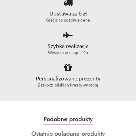
Dostawa za 0 zł
Gratis to uczciwa cena
Szybka realizacja
Wysyłka w ciągu 24h
Personalizowane prezenty
Zaskocz bliskich kreatywnością
Produkty
Podobne produkty
Pomiń karuzelę produktów
o
Produkty
Ostatnio oglądane produkty
statusie: