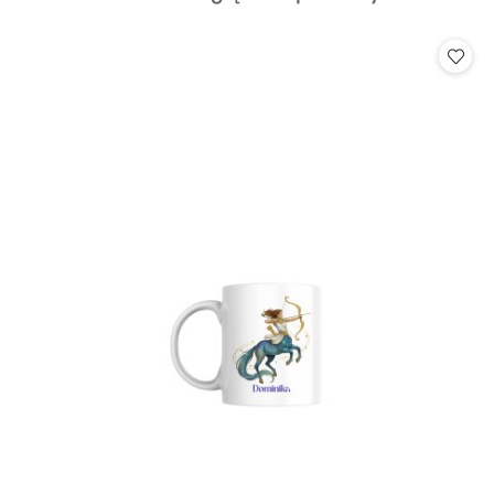
o
statusie: