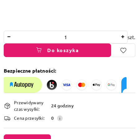
Ilość
szt.
Do koszyka
Bezpieczne płatności:
Dostępność
Przewidywany
i
24 godziny
czas wysyłki:
dostawa
Cena przesyłki:
0