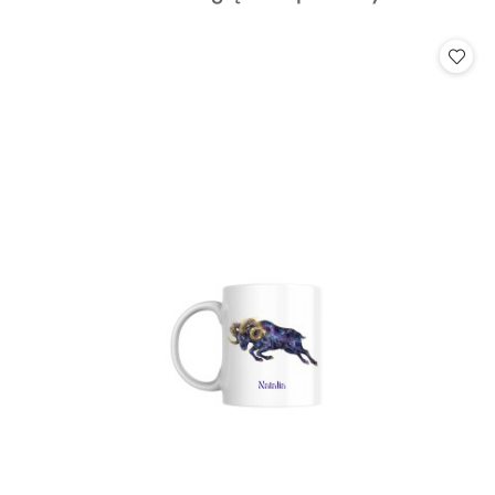
o
statusie: