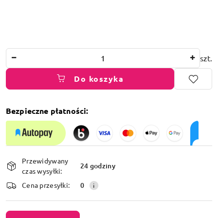
Ilość
szt.
Do koszyka
Bezpieczne płatności:
Dostępność
Przewidywany
i
24 godziny
czas wysyłki:
dostawa
Cena przesyłki:
0