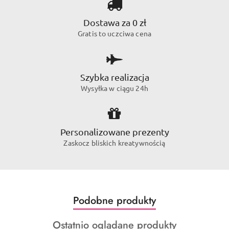
Dostawa za 0 zł
Gratis to uczciwa cena
Szybka realizacja
Wysyłka w ciągu 24h
Personalizowane prezenty
Zaskocz bliskich kreatywnością
Produkty
Podobne produkty
Pomiń karuzelę produktów
o
Produkty
Ostatnio oglądane produkty
statusie: