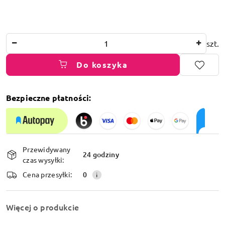
Ilość
szt.
Do koszyka
Bezpieczne płatności:
Dostępność
Przewidywany
i
24 godziny
czas wysyłki:
dostawa
Cena przesyłki:
0
Więcej o produkcie