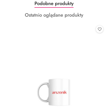
Produkty
Podobne produkty
Pomiń karuzelę produktów
o
Produkty
Ostatnio oglądane produkty
statusie:
o
statusie: