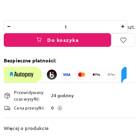
Ilość
szt.
Do koszyka
Bezpieczne płatności:
Dostępność
Przewidywany
i
24 godziny
czas wysyłki:
dostawa
Cena przesyłki:
0
Więcej o produkcie