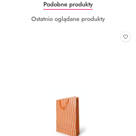
Produkty
Podobne produkty
Pomiń karuzelę produktów
o
Produkty
Ostatnio oglądane produkty
statusie:
o
statusie: