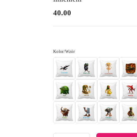
cena:
40.00
Wariant
Kolor/Wzór
Ilość