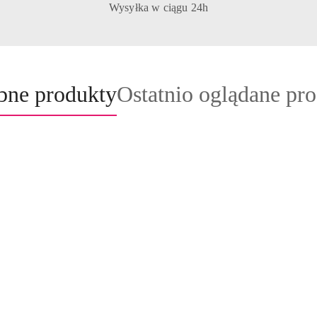
Wysyłka w ciągu 24h
ukty
Produkty
bne produkty
Ostatnio oglądane pr
o
ie:
statusie: