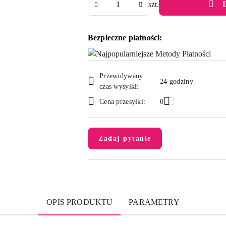
szt.
Bezpieczne płatności:
Dostępność
Przewidywany
i
24 godziny
czas wysyłki:
dostawa
Cena przesyłki:
0
Zadaj pytanie
OPIS PRODUKTU
PARAMETRY