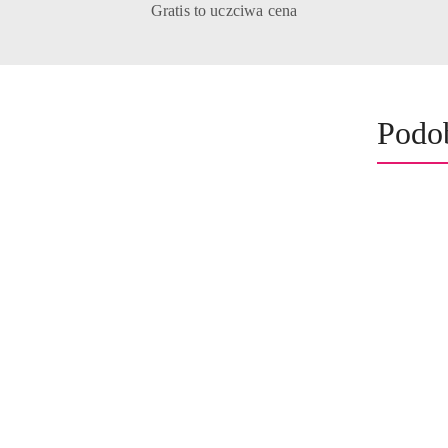
Gratis to uczciwa cena
Prod
Podo
Pomiń karuzelę produktów
o
status