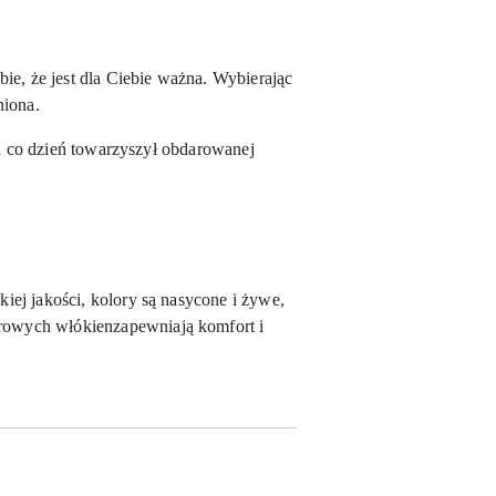
ie, że jest dla Ciebie ważna. Wybierając
niona.
na co dzień towarzyszył obdarowanej
iej jakości, kolory są nasycone i żywe,
trowych włókien
zapewniają komfort i