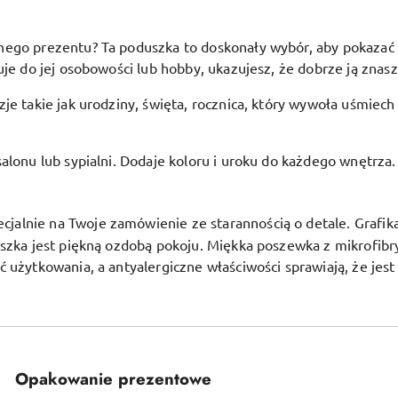
go prezentu? Ta poduszka to doskonały wybór, aby pokazać bli
je do jej osobowości lub hobby, ukazujesz, że dobrze ją znasz 
je takie jak urodziny, święta, rocznica, który wywoła uśmiech
alonu lub sypialni. Dodaje koloru i uroku do każdego wnętrza.
alnie na Twoje zamówienie ze starannością o detale. Grafika j
uszka jest piękną ozdobą pokoju.
Miękka poszewka z mikrofibr
ć użytkowania, a antyalergiczne właściwości sprawiają, że jes
Opakowanie prezentowe