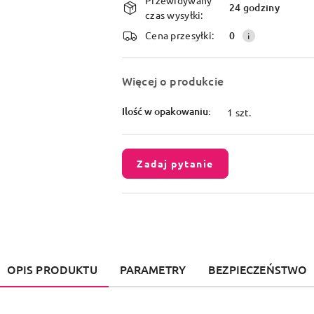
i
24 godziny
czas wysyłki:
dostawa
Cena przesyłki:
0
Więcej o produkcie
Ilość w opakowaniu:
1 szt.
Zadaj pytanie
OPIS PRODUKTU
PARAMETRY
BEZPIECZEŃSTWO