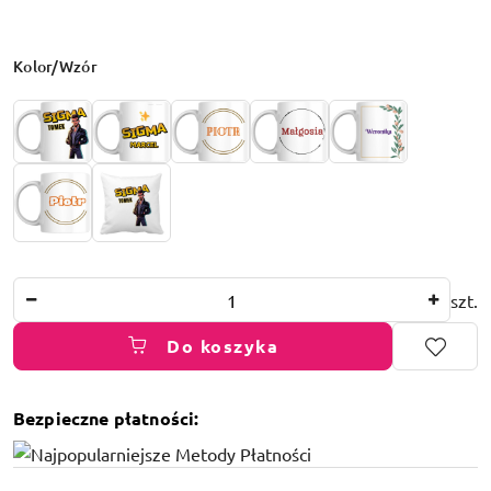
Wariant
Kolor/Wzór
Ilość
szt.
Do koszyka
Bezpieczne płatności:
Dostępność