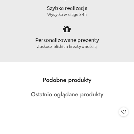
Szybka realizacja
Wysyłka w ciągu 24h
Personalizowane prezenty
Zaskocz bliskich kreatywnością
Produkty
Podobne produkty
Pomiń karuzelę produktów
o
Produkty
Ostatnio oglądane produkty
statusie:
o
statusie: