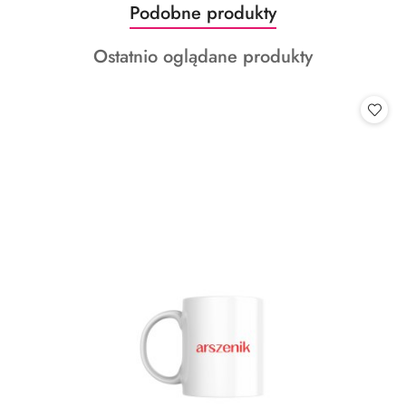
Produkty
Podobne produkty
Pomiń karuzelę produktów
o
Produkty
Ostatnio oglądane produkty
statusie:
o
statusie: