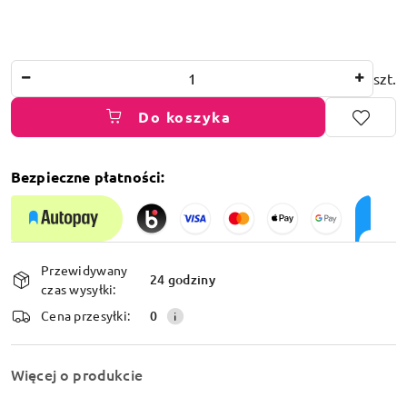
Ilość
szt.
Do koszyka
Bezpieczne płatności:
Dostępność
Przewidywany
i
24 godziny
czas wysyłki:
dostawa
Cena przesyłki:
0
Więcej o produkcie