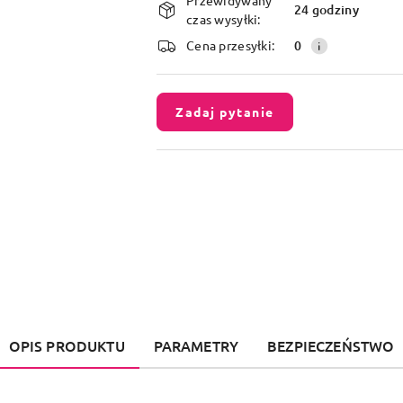
i
24 godziny
czas wysyłki:
dostawa
Cena przesyłki:
0
Zadaj pytanie
OPIS PRODUKTU
PARAMETRY
BEZPIECZEŃSTWO