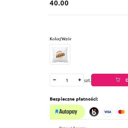
cena:
40.00
Wariant
Kolor/Wzór
Ilość
szt.
Bezpieczne płatności:
Dostępność
Przewidywany