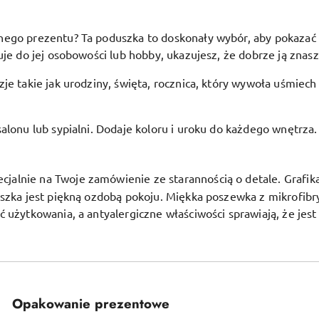
go prezentu? Ta poduszka to doskonały wybór, aby pokazać bli
je do jej osobowości lub hobby, ukazujesz, że dobrze ją znasz 
je takie jak urodziny, święta, rocznica, który wywoła uśmiech
alonu lub sypialni. Dodaje koloru i uroku do każdego wnętrza.
alnie na Twoje zamówienie ze starannością o detale. Grafika j
uszka jest piękną ozdobą pokoju.
Miękka poszewka z mikrofibr
ć użytkowania, a antyalergiczne właściwości sprawiają, że jes
Opakowanie prezentowe