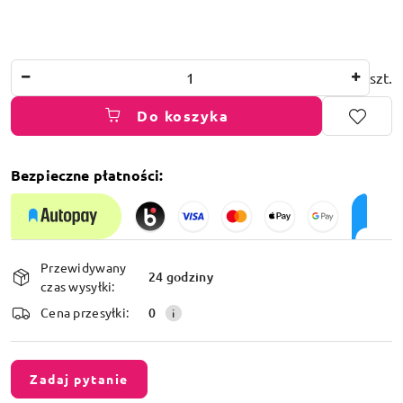
Ilość
szt.
Do koszyka
Bezpieczne płatności:
Dostępność
Przewidywany
i
24 godziny
czas wysyłki:
dostawa
Cena przesyłki:
0
Zadaj pytanie