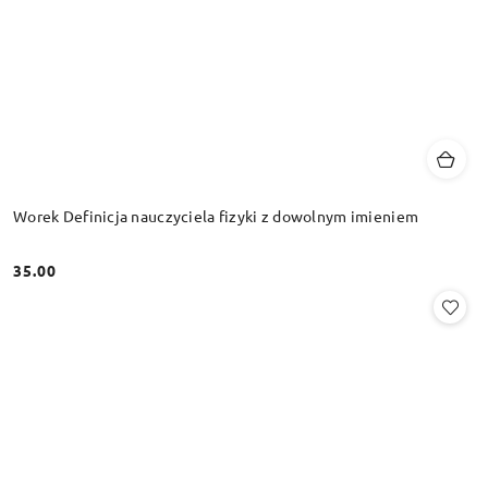
Worek Definicja nauczyciela fizyki z dowolnym imieniem
35.00
Cena: