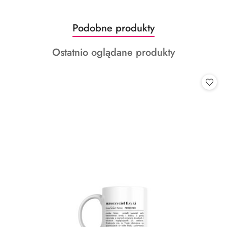
Produkty
Podobne produkty
Pomiń karuzelę produktów
o
Produkty
Ostatnio oglądane produkty
statusie:
o
statusie: