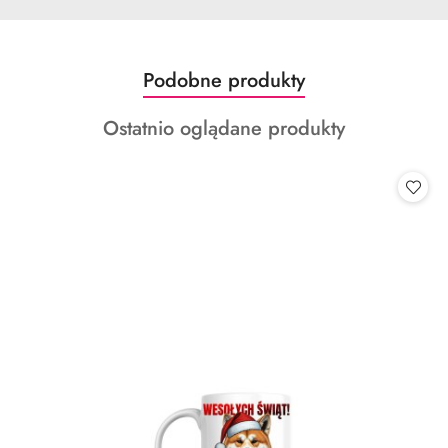
Produkty
Podobne produkty
Pomiń karuzelę produktów
o
Produkty
Ostatnio oglądane produkty
statusie:
o
statusie: