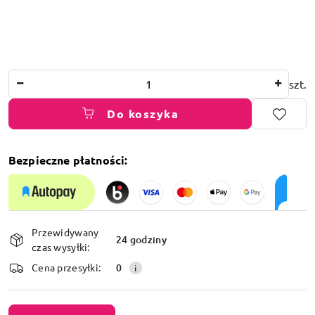
Ilość
szt.
Do koszyka
Bezpieczne płatności:
Dostępność
Przewidywany
i
24 godziny
czas wysyłki:
dostawa
Cena przesyłki:
0