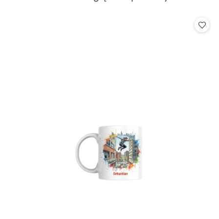
o
statusie: