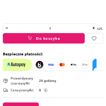
Ilość
szt.
Do koszyka
Bezpieczne płatności:
Dostępność
Przewidywany
i
24 godziny
czas wysyłki:
dostawa
Cena przesyłki:
0