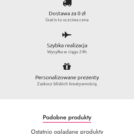
Dostawa za 0 zł
Gratis to uczciwa cena
Szybka realizacja
Wysyłka w ciągu 24h
Personalizowane prezenty
Zaskocz bliskich kreatywnością
Produkty
Podobne produkty
Pomiń karuzelę produktów
o
Produkty
Ostatnio oglądane produkty
statusie: