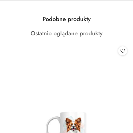
Produkty
Podobne produkty
Pomiń karuzelę produktów
o
Produkty
Ostatnio oglądane produkty
statusie:
o
statusie: