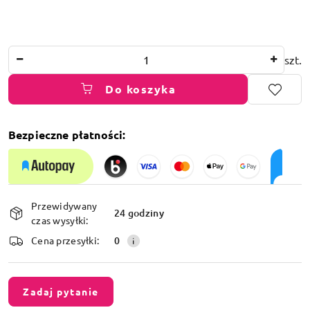
Ilość
szt.
Do koszyka
Bezpieczne płatności:
Dostępność
Przewidywany
i
24 godziny
czas wysyłki:
dostawa
Cena przesyłki:
0
Zadaj pytanie