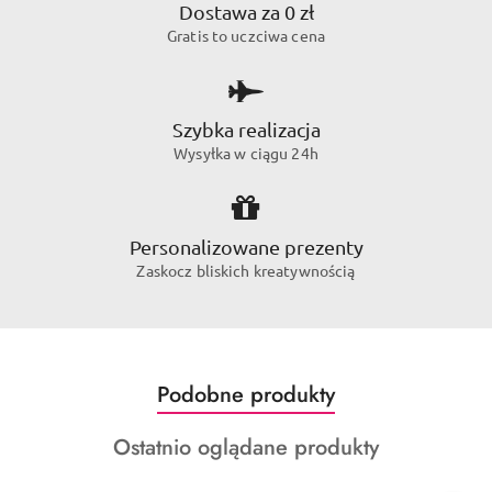
Dostawa za 0 zł
Gratis to uczciwa cena
Szybka realizacja
Wysyłka w ciągu 24h
Personalizowane prezenty
Zaskocz bliskich kreatywnością
Produkty
Podobne produkty
Pomiń karuzelę produktów
o
Produkty
Ostatnio oglądane produkty
statusie:
o