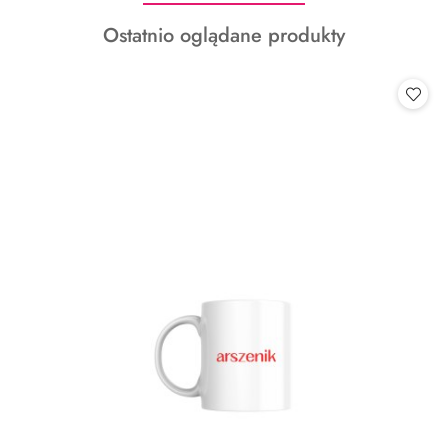
o
Produkty
Ostatnio oglądane produkty
statusie:
o
statusie: