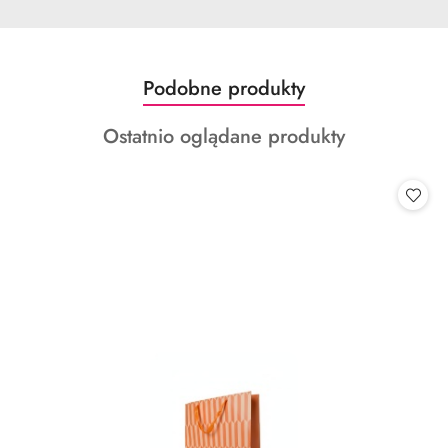
Produkty
Podobne produkty
Pomiń karuzelę produktów
o
Produkty
Ostatnio oglądane produkty
statusie:
o
statusie: