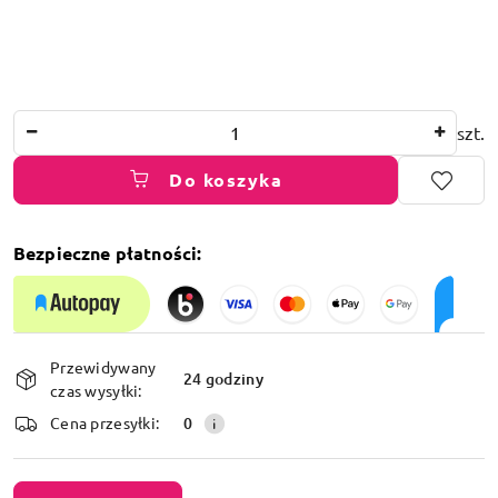
Ilość
szt.
Do koszyka
Bezpieczne płatności:
Dostępność
Przewidywany
i
24 godziny
czas wysyłki:
dostawa
Cena przesyłki:
0