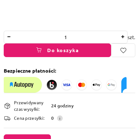
Ilość
szt.
Do koszyka
Bezpieczne płatności:
Dostępność
Przewidywany
i
24 godziny
czas wysyłki:
dostawa
Cena przesyłki:
0