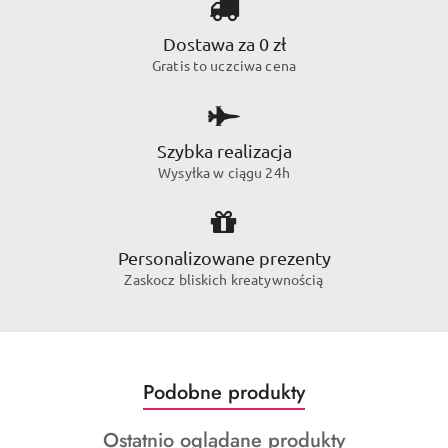
Dostawa za 0 zł
Gratis to uczciwa cena
Szybka realizacja
Wysyłka w ciągu 24h
Personalizowane prezenty
Zaskocz bliskich kreatywnością
Produkty
Podobne produkty
Pomiń karuzelę produktów
o
Produkty
Ostatnio oglądane produkty
statusie: