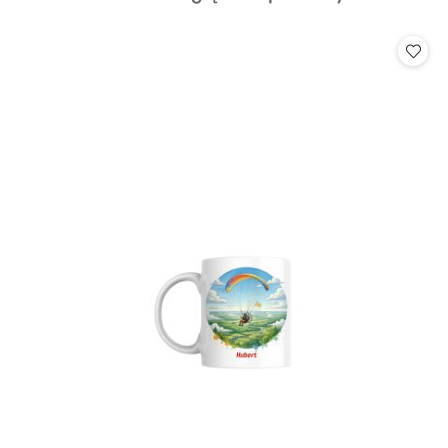
o
statusie: