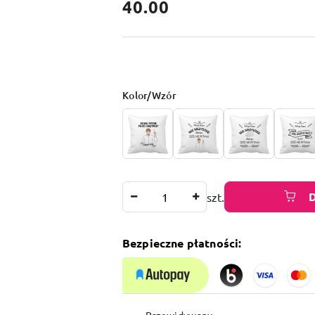
cena:
40.00
Wariant
Kolor/Wzór
Ilość
szt.
Bezpieczne płatności:
Dostępność
Przewidywany