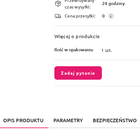
i
24 godziny
czas wysyłki:
dostawa
Cena przesyłki:
0
Więcej o produkcie
Ilość w opakowaniu:
1 szt.
Zadaj pytanie
OPIS PRODUKTU
PARAMETRY
BEZPIECZEŃSTWO