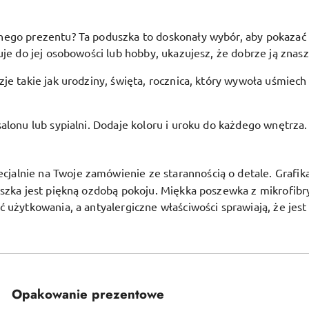
go prezentu? Ta poduszka to doskonały wybór, aby pokazać bli
je do jej osobowości lub hobby, ukazujesz, że dobrze ją znasz 
je takie jak urodziny, święta, rocznica, który wywoła uśmiech
alonu lub sypialni. Dodaje koloru i uroku do każdego wnętrza.
alnie na Twoje zamówienie ze starannością o detale. Grafika j
uszka jest piękną ozdobą pokoju.
Miękka poszewka z mikrofibr
ć użytkowania, a antyalergiczne właściwości sprawiają, że jes
Opakowanie prezentowe