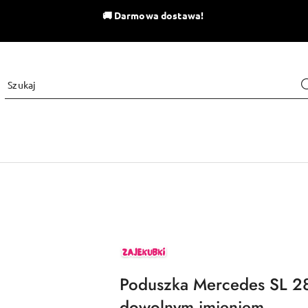
🚚
Darmowa dostawa!
ZAJEKUBKI
Poduszka Mercedes SL 28
dowolnym imieniem