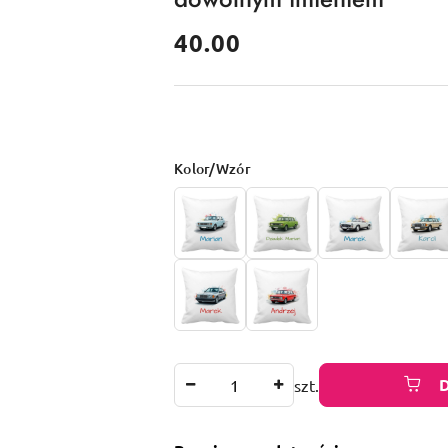
cena:
40.00
Wariant
Kolor/Wzór
Ilość
szt.