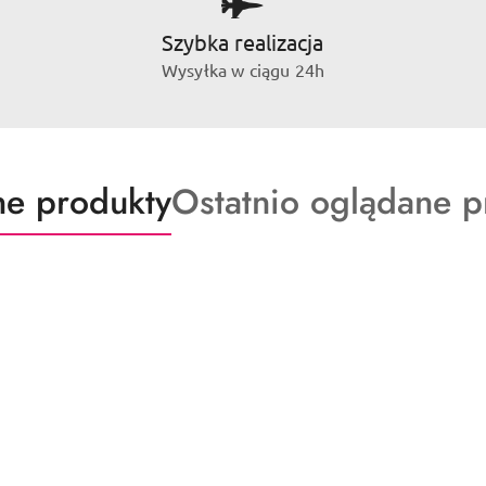
Szybka realizacja
Wysyłka w ciągu 24h
ty
Produkty
e produkty
Ostatnio oglądane p
o
:
statusie: