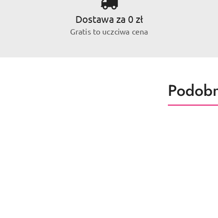
Dostawa za 0 zł
Gratis to uczciwa cena
Produk
Podobn
Pomiń karuzelę produktów
o
statusie