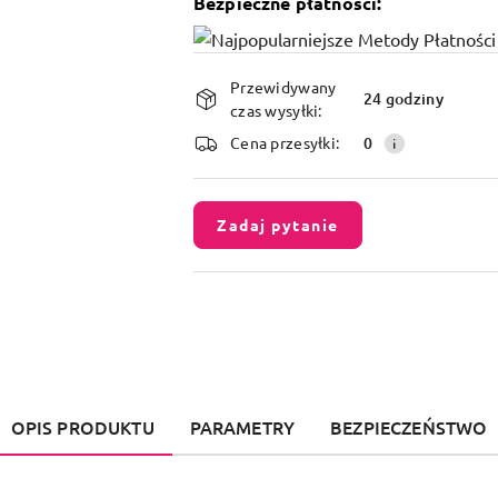
Bezpieczne płatności:
Dostępność
Przewidywany
i
24 godziny
czas wysyłki:
dostawa
Cena przesyłki:
0
Zadaj pytanie
OPIS PRODUKTU
PARAMETRY
BEZPIECZEŃSTWO