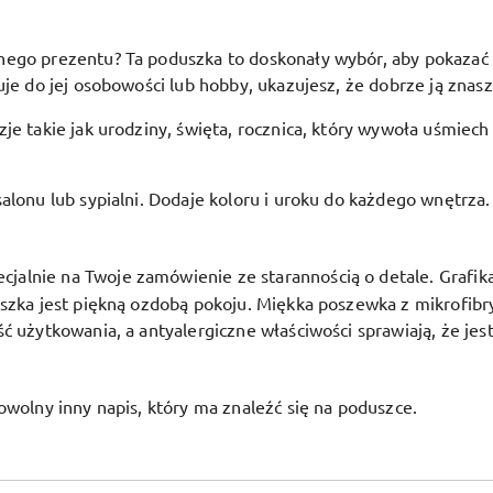
go prezentu? Ta poduszka to doskonały wybór, aby pokazać bli
je do jej osobowości lub hobby, ukazujesz, że dobrze ją znasz 
je takie jak urodziny, święta, rocznica, który wywoła uśmiech
alonu lub sypialni. Dodaje koloru i uroku do każdego wnętrza.
alnie na Twoje zamówienie ze starannością o detale. Grafika j
uszka jest piękną ozdobą pokoju.
Miękka poszewka z mikrofibr
ć użytkowania, a antyalergiczne właściwości sprawiają, że jes
owolny inny napis, który ma znaleźć się na poduszce.