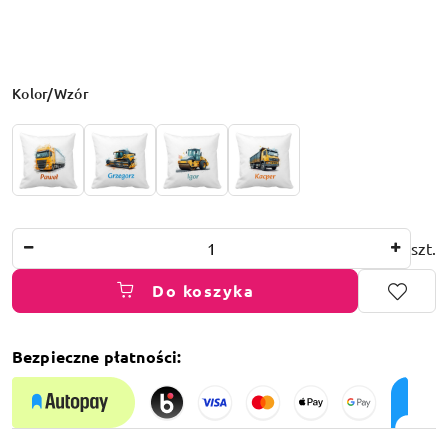
Wariant
Kolor/Wzór
Ilość
szt.
Do koszyka
Bezpieczne płatności:
Dostępność