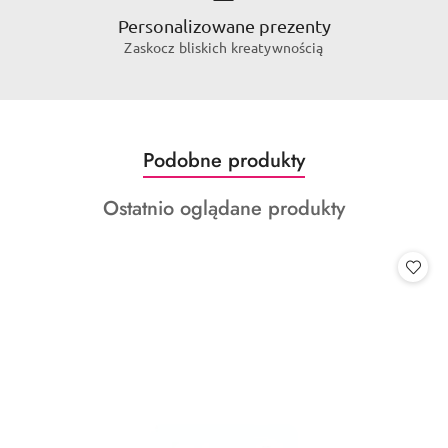
Personalizowane prezenty
Zaskocz bliskich kreatywnością
Produkty
Podobne produkty
Pomiń karuzelę produktów
o
Produkty
Ostatnio oglądane produkty
statusie:
o
statusie: