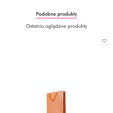
Produkty
Podobne produkty
Pomiń karuzelę produktów
o
Produkty
Ostatnio oglądane produkty
statusie:
o
statusie: