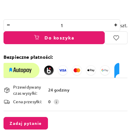
Ilość
szt.
Do koszyka
Bezpieczne płatności:
Dostępność
Przewidywany
i
24 godziny
czas wysyłki:
dostawa
Cena przesyłki:
0
Zadaj pytanie