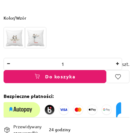
Wariant
Kolor/Wzór
Ilość
szt.
Do koszyka
Bezpieczne płatności:
Dostępność
Przewidywany
i
24 godziny
czas wysyłki: