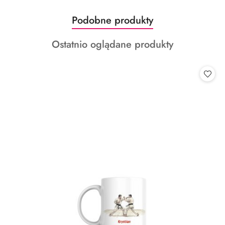
Produkty
Podobne produkty
Pomiń karuzelę produktów
o
Produkty
Ostatnio oglądane produkty
statusie:
o
statusie: