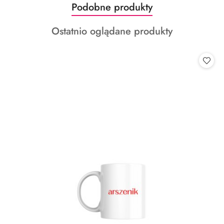
Produkty
Podobne produkty
Pomiń karuzelę produktów
o
Produkty
Ostatnio oglądane produkty
statusie:
o
statusie: