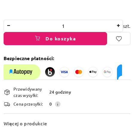
Ilość
szt.
Do koszyka
Bezpieczne płatności:
Dostępność
Przewidywany
i
24 godziny
czas wysyłki:
dostawa
Cena przesyłki:
0
Więcej o produkcie