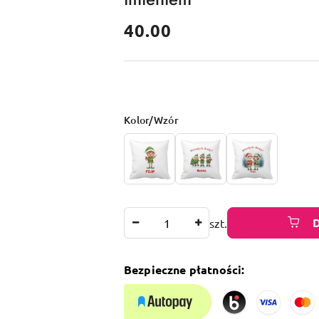
cena:
40.00
Wariant
Kolor/Wzór
Ilość
szt.
Bezpieczne płatności: