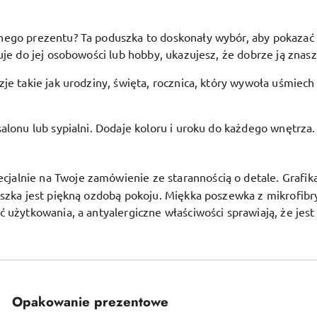
go prezentu? Ta poduszka to doskonały wybór, aby pokazać bli
je do jej osobowości lub hobby, ukazujesz, że dobrze ją znasz 
je takie jak urodziny, święta, rocznica, który wywoła uśmiech
alonu lub sypialni. Dodaje koloru i uroku do każdego wnętrza.
alnie na Twoje zamówienie ze starannością o detale. Grafika j
uszka jest piękną ozdobą pokoju.
Miękka poszewka z mikrofibr
ć użytkowania, a antyalergiczne właściwości sprawiają, że jes
Opakowanie prezentowe