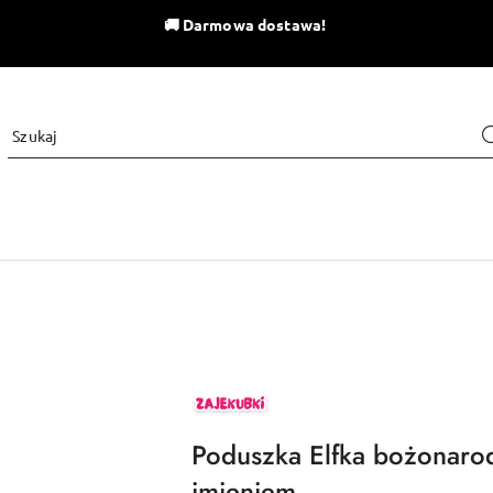
🚚
Darmowa dostawa!
ZAJEKUBKI
Poduszka Elfka bożonar
imieniem