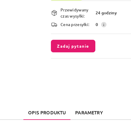
Dostępność
Przewidywany
i
24 godziny
czas wysyłki:
dostawa
Cena przesyłki:
0
Zadaj pytanie
OPIS PRODUKTU
PARAMETRY