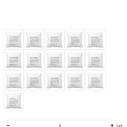
Wariant
Ilość
szt.