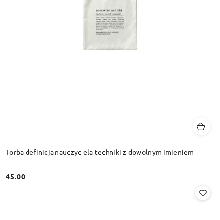
Torba definicja nauczyciela techniki z dowolnym imieniem
45.00
Cena: