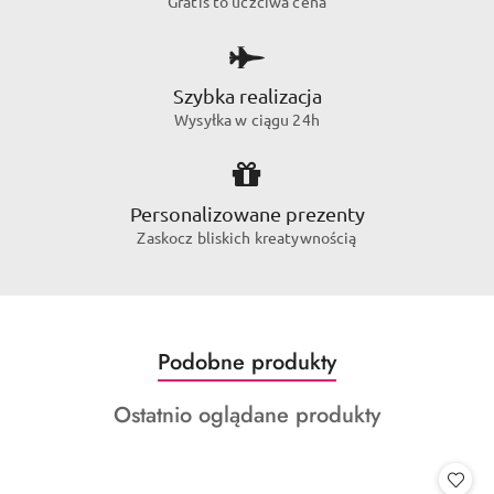
Gratis to uczciwa cena
Szybka realizacja
Wysyłka w ciągu 24h
Personalizowane prezenty
Zaskocz bliskich kreatywnością
Produkty
Podobne produkty
Pomiń karuzelę produktów
o
Produkty
Ostatnio oglądane produkty
statusie:
o
statusie: