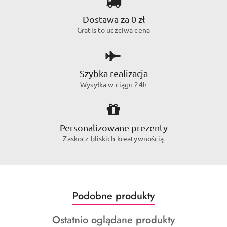
Dostawa za 0 zł
Gratis to uczciwa cena
Szybka realizacja
Wysyłka w ciągu 24h
Personalizowane prezenty
Zaskocz bliskich kreatywnością
Produkty
Podobne produkty
Pomiń karuzelę produktów
o
Produkty
Ostatnio oglądane produkty
statusie: