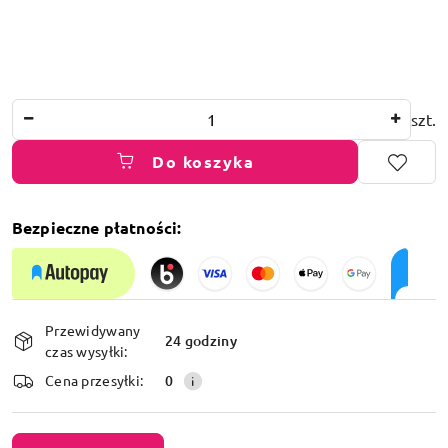
Ilość
szt.
Do koszyka
Bezpieczne płatności:
Dostępność
Przewidywany
i
24 godziny
czas wysyłki:
dostawa
Cena przesyłki:
0