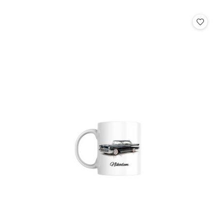
o
statusie: