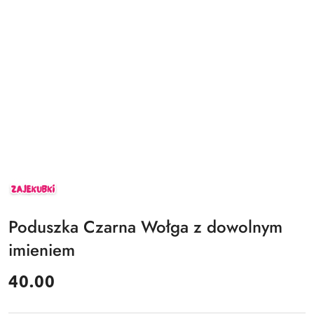
ZAJEKUBKI
Poduszka Czarna Wołga z dowolnym
imieniem
cena:
40.00