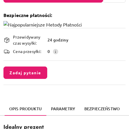
Bezpieczne płatności:
Dostępność
Przewidywany
i
24 godziny
czas wysyłki:
dostawa
Cena przesyłki:
0
Zadaj pytanie
OPIS PRODUKTU
PARAMETRY
BEZPIECZEŃSTWO
Idealny prezent