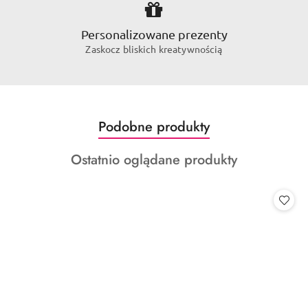
Personalizowane prezenty
Zaskocz bliskich kreatywnością
Produkty
Podobne produkty
Pomiń karuzelę produktów
o
Produkty
Ostatnio oglądane produkty
statusie:
o
statusie: