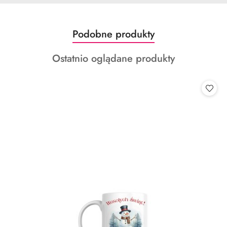
Produkty
Podobne produkty
Pomiń karuzelę produktów
o
Produkty
Ostatnio oglądane produkty
statusie:
o
statusie: