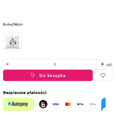
Wariant
Kolor/Wzór
Ilość
szt.
Do koszyka
Bezpieczne płatności:
Dostępność