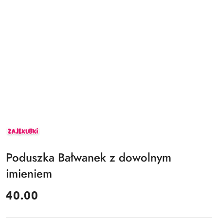
ZAJEKUBKI
Poduszka Bałwanek z dowolnym
imieniem
cena:
40.00