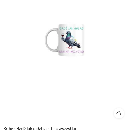
Kubek Bądź jak gołąb, sr_j na wszystko