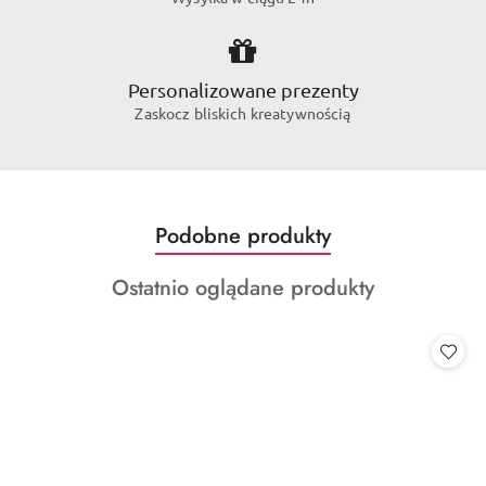
Personalizowane prezenty
Zaskocz bliskich kreatywnością
Produkty
Podobne produkty
Pomiń karuzelę produktów
o
Produkty
Ostatnio oglądane produkty
statusie:
o
statusie: