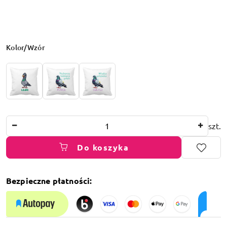
Wariant
Kolor/Wzór
Ilość
szt.
Do koszyka
Bezpieczne płatności:
Dostępność