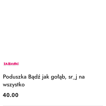
ZAJEKUBKI
Poduszka Bądź jak gołąb, sr_j na
wszystko
cena:
40.00