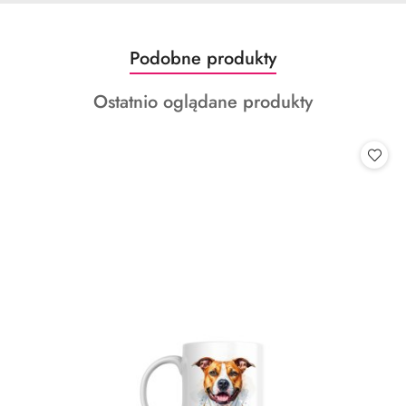
Produkty
Podobne produkty
Pomiń karuzelę produktów
o
Produkty
Ostatnio oglądane produkty
statusie:
o
statusie: