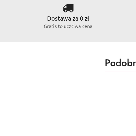
Dostawa za 0 zł
Gratis to uczciwa cena
Produk
Podobn
Pomiń karuzelę produktów
o
statusie