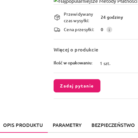
Dostępność
Przewidywany
i
24 godziny
czas wysyłki:
dostawa
Cena przesyłki:
0
Więcej o produkcie
Ilość w opakowaniu:
1 szt.
Zadaj pytanie
OPIS PRODUKTU
PARAMETRY
BEZPIECZEŃSTWO