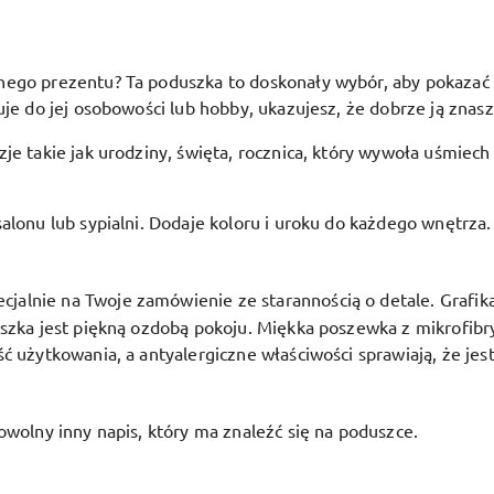
go prezentu? Ta poduszka to doskonały wybór, aby pokazać bli
je do jej osobowości lub hobby, ukazujesz, że dobrze ją znasz 
je takie jak urodziny, święta, rocznica, który wywoła uśmiech
alonu lub sypialni. Dodaje koloru i uroku do każdego wnętrza.
alnie na Twoje zamówienie ze starannością o detale. Grafika j
uszka jest piękną ozdobą pokoju.
Miękka poszewka z mikrofibr
ć użytkowania, a antyalergiczne właściwości sprawiają, że jes
owolny inny napis, który ma znaleźć się na poduszce.