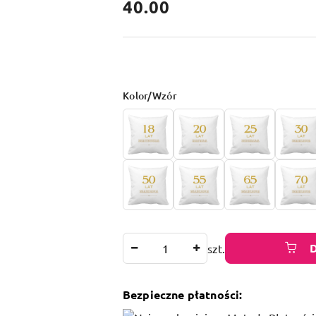
cena:
40.00
Wariant
Kolor/Wzór
Ilość
szt.
Bezpieczne płatności: