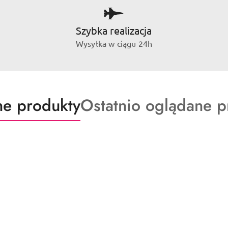
Szybka realizacja
Wysyłka w ciągu 24h
ty
Produkty
e produkty
Ostatnio oglądane p
o
:
statusie: