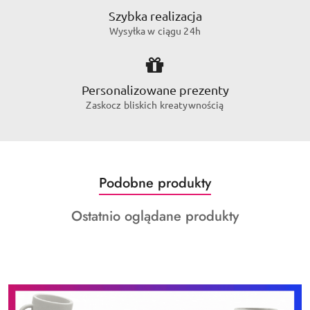
Szybka realizacja
Wysyłka w ciągu 24h
Personalizowane prezenty
Zaskocz bliskich kreatywnością
Produkty
Podobne produkty
Pomiń karuzelę produktów
o
Produkty
Ostatnio oglądane produkty
statusie:
o
statusie: