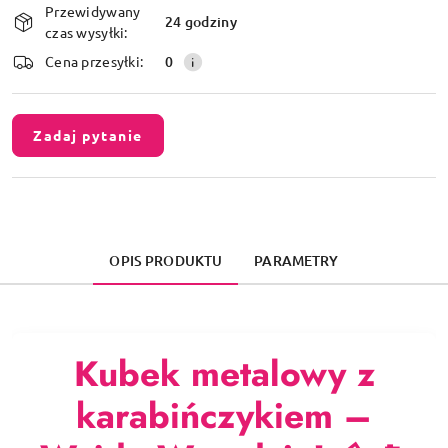
Przewidywany
i
24 godziny
czas wysyłki:
dostawa
Cena przesyłki:
0
Zadaj pytanie
OPIS PRODUKTU
PARAMETRY
Kubek metalowy z
karabińczykiem –