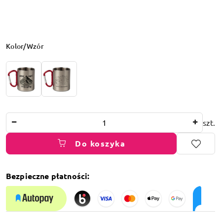
Wariant
Kolor/Wzór
Ilość
szt.
Do koszyka
Bezpieczne płatności:
Dostępność