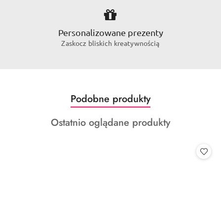
Personalizowane prezenty
Zaskocz bliskich kreatywnością
Produkty
Podobne produkty
Pomiń karuzelę produktów
o
Produkty
Ostatnio oglądane produkty
statusie:
o
statusie: