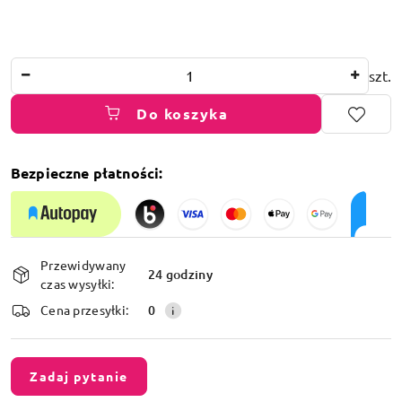
Ilość
szt.
Do koszyka
Bezpieczne płatności:
Dostępność
Przewidywany
i
24 godziny
czas wysyłki:
dostawa
Cena przesyłki:
0
Zadaj pytanie