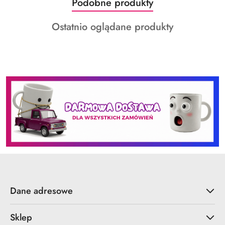
Produkty
Podobne produkty
Pomiń karuzelę produktów
o
Produkty
Ostatnio oglądane produkty
statusie:
o
statusie:
Dane adresowe
Sklep