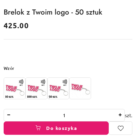
Brelok z Twoim logo - 50 sztuk
cena:
425.00
Wariant
Wzór
Ilość
szt.
Do koszyka